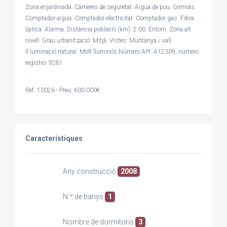
Zona enjardinada. Càmeres de seguretat. Aigua de pou. Gimnàs.
Comptador aigua. Comptador electricitat. Comptador gas. Fibra
òptica. Alarma. Distància població (km): 2.00. Entorn: Zona alt
nivell. Grau urbanització: Mitjà. Vistes: Muntanya / vall.
Il·luminació natural: Molt lluminós.Número API: A12309, número
registro: 9281
Ref. 10026 - Preu: 600.000€
Caracteristiques
Any construcció
2008
N º de banys
1
Nombre de dormitoris
3