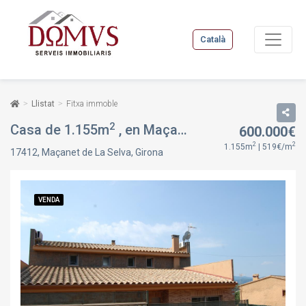
Català
Llistat
Fitxa immoble
2
Casa de 1.155m
, en Maçanet de La Selva, Girona
600.000€
2
2
1.155m
| 519€/m
17412, Maçanet de La Selva, Girona
VENDA