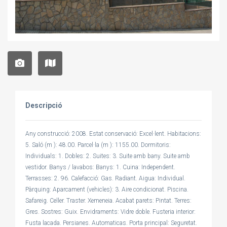
Descripció
Any construcció: 2008. Estat conservació: Excel·lent. Habitacions:
5. Saló (m ): 48.00. Parcel·la (m ): 1155.00. Dormitoris:
Individuals: 1. Dobles: 2. Suites: 3. Suite amb bany. Suite amb
vestidor. Banys / lavabos: Banys: 1. Cuina: Independent.
Terrasses: 2. 96. Calefacció: Gas. Radiant. Aigua: Individual.
Pàrquing: Aparcament (vehicles): 3. Aire condicionat. Piscina.
Safareig. Celler. Traster. Xemeneia. Acabat parets: Pintat. Terres:
Gres. Sostres: Guix. Envidraments: Vidre doble. Fusteria interior:
Fusta lacada. Persianes. Automaticas. Porta principal: Seguretat.