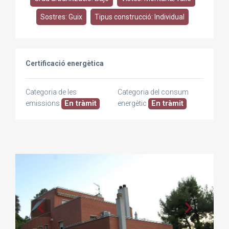
Sostres: Guix
Tipus construcció: Individual
Certificació energètica
Categoria de les
Categoria del consum
emissions
En tràmit
energètic
En tràmit