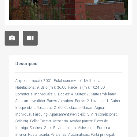
Descripció
Any construcció: 2001. Estat conservació: Molt bona.
Habitacions: 9. Saló (m ): 36.00. Parcel·la (m ): 1024.00.
Dormitoris: Individuals: 3. Dobles: 4. Suites: 2. Suite amb bany.
Suite amb vestidor. Banys / lavabos: Banys: 2. Lavabos: 1. Cuina:
Independent. Terrasses: 2. 60. Calefacció: Gasoil. Aigua:
Individual. Pàrquing: Aparcament (vehicles): 3. Aire condicionat.
Safareig. Celler. Traster. Xemeneia. Acabat parets: Blocs de
formigó. Sostres: Guix. Envidraments: Vidre doble. Fusteria
interior: Fusta lacada. Persianes. Automáticas. Porta principal: