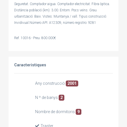
Seguretat. Comptador aigua. Comptador electricitat. Fibra òptica.
Distància població (km): 3.00. Entorn: Pocs veïns. Grau
urbanització: Baix. Vistes: Muntanya / vall. Tipus construcció:
Invidivual.Número API: A12309, número registro: 9281
Ref. 10016 - Preu: 800.000€
Caracteristiques
Any construcció
2001
N º de banys
2
Nombre de dormitoris
9
Traster