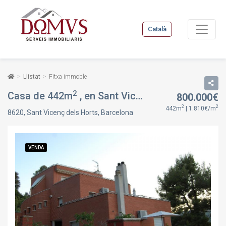
Català
Llistat
Fitxa immoble
2
Casa de 442m
, en Sant Vicenç dels Horts, Barcelona
800.000€
2
2
442m
| 1.810€/m
8620, Sant Vicenç dels Horts, Barcelona
VENDA