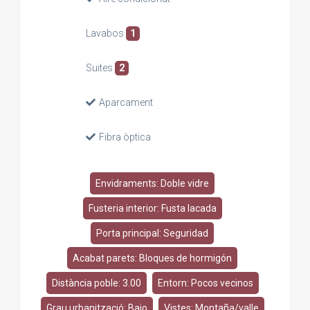
Lavabos
1
Suites
2
Aparcament
Fibra òptica
Envidraments: Doble vidre
Fusteria interior: Fusta lacada
Porta principal: Seguridad
Acabat parets: Bloques de hormigón
Distància poble: 3.00
Entorn: Pocos vecinos
Grau urbanització: Bajo
Vistes: Montaña/valle